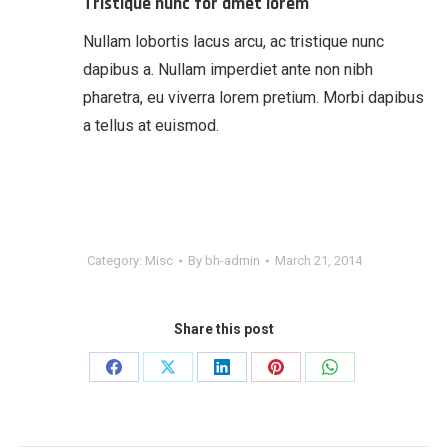
Tristique nunc for amet lorem
Nullam lobortis lacus arcu, ac tristique nunc
dapibus a. Nullam imperdiet ante non nibh
pharetra, eu viverra lorem pretium. Morbi dapibus
a tellus at euismod.
Category:
Misc
By
bh-admin
March 21, 2014
Share this post
Share
Share
Share
Share
Share
on
on
on
on
on
Facebook
X
LinkedIn
Pinterest
WhatsApp