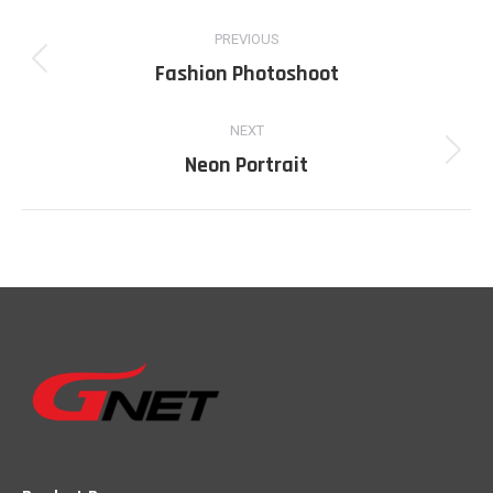
Project
PREVIOUS
navigation
Fashion Photoshoot
Previous
project:
NEXT
Neon Portrait
Next
project: