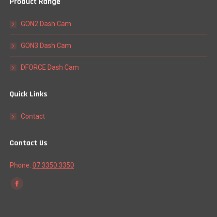
Product Range
GON2 Dash Cam
GON3 Dash Cam
DFORCE Dash Cam
Quick Links
Contact
Contact Us
Phone:
07 3350 3350
Find us on:
Facebook
page
opens