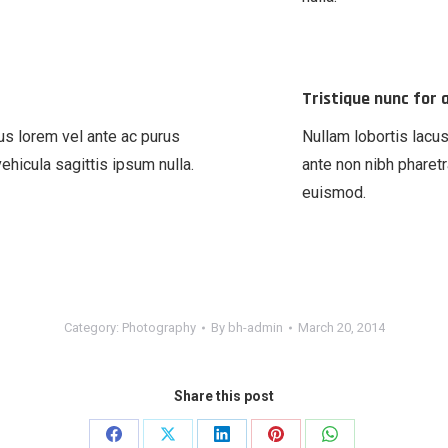
Tristique nunc for
us lorem vel ante ac purus
Nullam lobortis lacus
ehicula sagittis ipsum nulla.
ante non nibh pharetr
euismod.
Category:
Photography
By
bh-admin
March 20, 2014
Share this post
Share
Share
Share
Share
Share