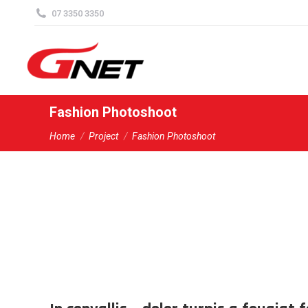
content
07 3350 3350
Fashion Photoshoot
You are here:
Home
Project
Fashion Photoshoot