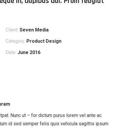
neque in, dapibus dui. Proin feugiat
Client:
Seven Media
Category:
Product Design
Date:
June 2016
lorem
tpat. Nunc ut – for dictum purus lorem vel ante ac
ctum id sed semper felis quis vehicula sagittis ipsum