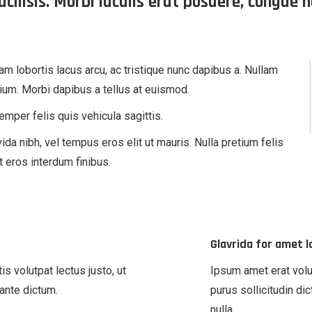
facilisis. Morbi iaculis erat posuere, congue 
m lobortis lacus arcu, ac tristique nunc dapibus a. Nullam
tium. Morbi dapibus a tellus at euismod.
emper felis quis vehicula sagittis.
vida nibh, vel tempus eros elit ut mauris. Nulla pretium felis
 eros interdum finibus.
Glavrida for amet 
s volutpat lectus justo, ut
Ipsum amet erat volu
 ante dictum.
purus sollicitudin di
nulla.