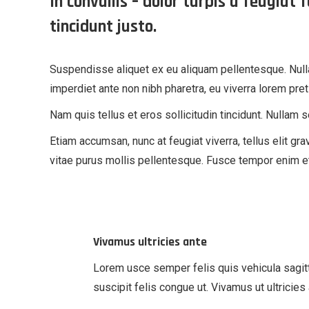
In convallis – dolor turpis a feugiat 
tincidunt justo.
Suspendisse aliquet ex eu aliquam pellentesque. Nulla
imperdiet ante non nibh pharetra, eu viverra lorem pre
Nam quis tellus et eros sollicitudin tincidunt. Nullam s
Etiam accumsan, nunc at feugiat viverra, tellus elit gra
vitae purus mollis pellentesque. Fusce tempor enim et
Vivamus ultricies ante
Lorem usce semper felis quis vehicula sagitti
suscipit felis congue ut. Vivamus ut ultricies