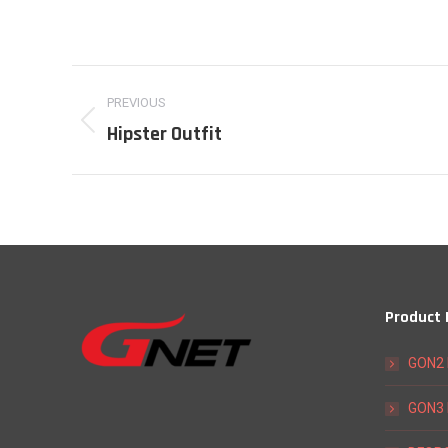
Project
PREVIOUS
navigation
Hipster Outfit
Previous
project:
Product
GON2 
GON3 