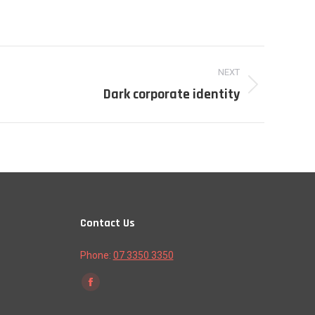
NEXT
Dark corporate identity
Contact Us
Phone:
07 3350 3350
Find us on:
Facebook
page